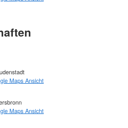
haften
udenstadt
ogle Maps Ansicht
ersbronn
ogle Maps Ansicht