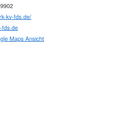
 9902
rk-kv-fds.de/
-fds.de
ogle Maps Ansicht