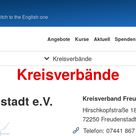
tch to the English one
Angebote
Kurse
Aktuell
Spenden
Kreisverbände
Kreisverbände
tadt e.V.
Kreisverband Freu
Hirschkopfstraße 1
72250
Freudenstad
Telefon:
07441 867