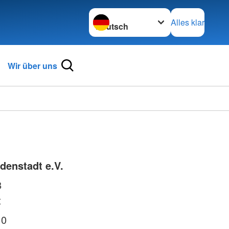
Sprache wechseln zu
Alles klar
Wir über uns
denstadt e.V.
8
t
 0