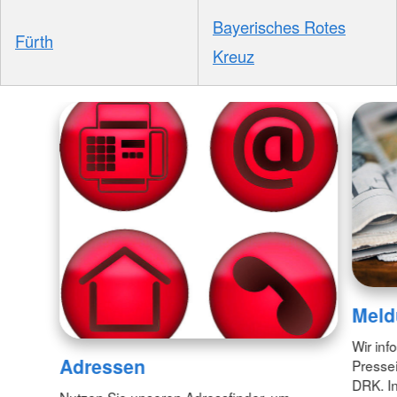
Bayerisches Rotes
Fürth
Kreuz
Meld
Wir inf
Adressen
Pressei
DRK. In