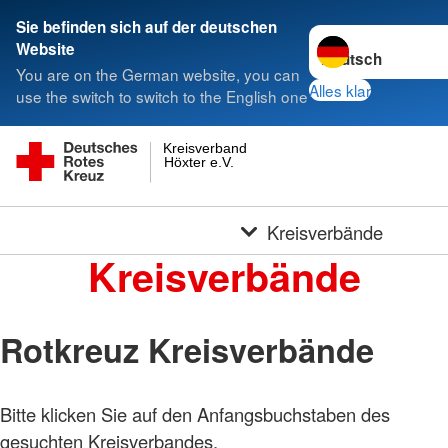
Sie befinden sich auf der deutschen
Sprache wechseln 
Website
You are on the German website, you can
Alles klar
use the switch to switch to the English one
Kreisverband
Höxter e.V.
Kreisverbände
Kreisverbände
Rotkreuz Kreisverbände
Bitte klicken Sie auf den Anfangsbuchstaben des
gesuchten Kreisverbandes.