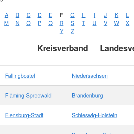
A
B
C
D
E
F
G
H
I
J
K
L
M
N
O
P
Q
R
S
T
U
V
W
X
Y
Z
Kreisverband
Landesv
Fallingbostel
Niedersachsen
Fläming-Spreewald
Brandenburg
Flensburg-Stadt
Schleswig-Holstein