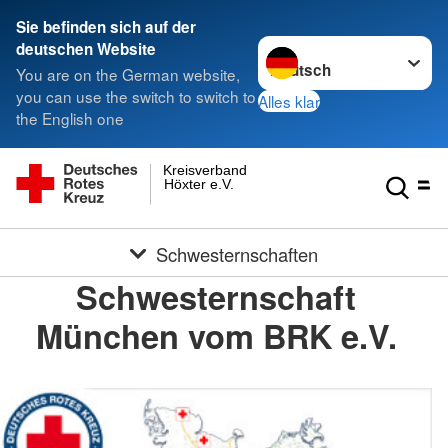
Sie befinden sich auf der
Sprache wechseln zu
deutschen Website
You are on the German website,
you can use the switch to switch to
Alles klar
the English one
Kreisverband
Höxter e.V.
Schwesternschaften
Schwesternschaft
München vom BRK e.V.