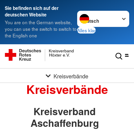
Sie befinden sich auf der
Sprache wechseln zu
deutschen Website
You are on the German website,
you can use the switch to switch to
Alles klar
the English one
Kreisverband
Höxter e.V.
Kreisverbände
Kreisverbände
Kreisverband
Aschaffenburg