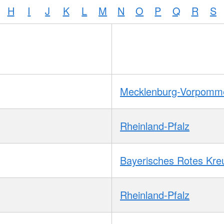
H
I
J
K
L
M
N
O
P
Q
R
S
Mecklenburg-Vorpomm
Rheinland-Pfalz
Bayerisches Rotes Kre
Rheinland-Pfalz