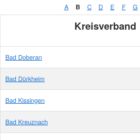
A
B
C
D
E
F
G
Kreisverband
Bad Doberan
Bad Dürkheim
Bad Kissingen
Bad Kreuznach