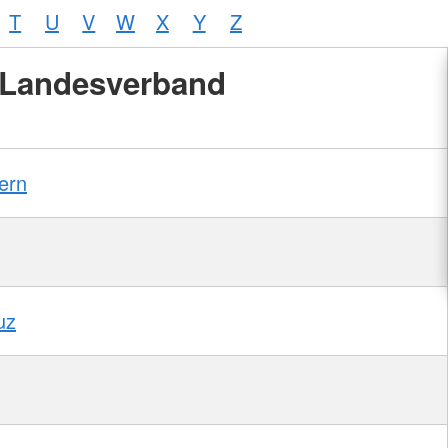
T
U
V
W
X
Y
Z
Landesverband
ern
uz