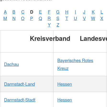
A
B
C
D
E
F
G
H
I
J
K
L
M
N
O
P
Q
R
S
T
U
V
W
X
Y
Z
Kreisverband
Landesv
Bayerisches Rotes
Dachau
Kreuz
Darmstadt-Land
Hessen
Darmstadt-Stadt
Hessen