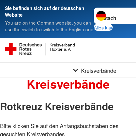
Sie befinden sich auf der deutschen
Sprache wechseln 
Website
You are on the German website, you can
Alles klar
use the switch to switch to the English one
Kreisverband
Höxter e.V.
Kreisverbände
Kreisverbände
Rotkreuz Kreisverbände
Bitte klicken Sie auf den Anfangsbuchstaben des
gesuchten Kreisverbandes.