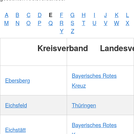
A
B
C
D
E
F
G
H
I
J
K
L
M
N
O
P
Q
R
S
T
U
V
W
X
Y
Z
Kreisverband
Landesv
Bayerisches Rotes
Ebersberg
Kreuz
Eichsfeld
Thüringen
Bayerisches Rotes
Eichstätt