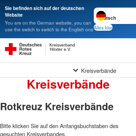
Sie befinden sich auf der deutschen
Sprache wechseln 
Website
You are on the German website, you can
Alles klar
use the switch to switch to the English one
Kreisverband
Höxter e.V.
Kreisverbände
Kreisverbände
Rotkreuz Kreisverbände
Bitte klicken Sie auf den Anfangsbuchstaben des
gesuchten Kreisverbandes.