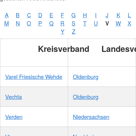
A
B
C
D
E
F
G
H
I
J
K
L
M
N
O
P
Q
R
S
T
U
V
W
X
Y
Z
Kreisverband
Landesv
Varel Friesische Wehde
Oldenburg
Vechta
Oldenburg
Verden
Niedersachsen