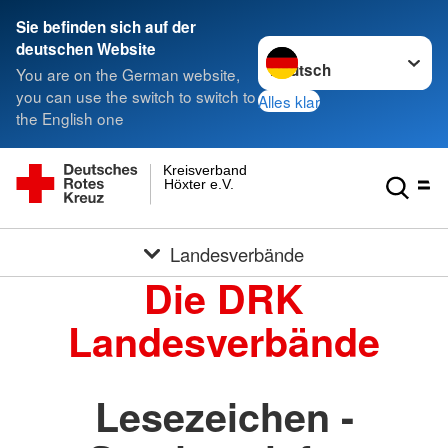
Sie befinden sich auf der
Sprache wechseln zu
deutschen Website
You are on the German website,
you can use the switch to switch to
Alles klar
the English one
Kreisverband
Höxter e.V.
Landesverbände
Die DRK
Landesverbände
Lesezeichen -