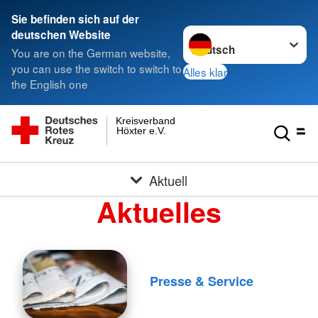
Sie befinden sich auf der
Sprache wechseln zu
deutschen Website
You are on the German website,
you can use the switch to switch to
Alles klar
the English one
Kreisverband
Höxter e.V.
Aktuell
Aktuelles
Presse & Service