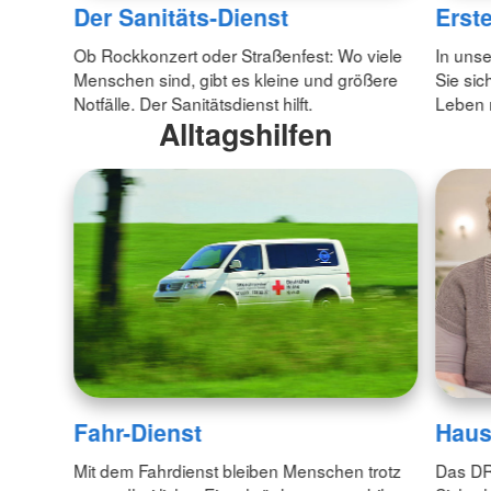
Der Sanitäts-Dienst
Erste
Ob Rockkonzert oder Straßenfest: Wo viele
In unse
Menschen sind, gibt es kleine und größere
Sie sic
Notfälle. Der Sanitätsdienst hilft.
Leben 
Alltagshilfen
Fahr-Dienst
Haus
Mit dem Fahrdienst bleiben Menschen trotz
Das DR