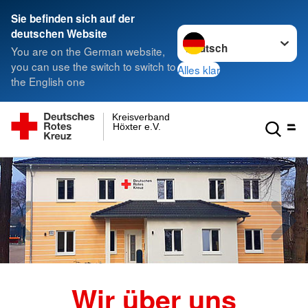
Sie befinden sich auf der
Sprache wechseln zu
deutschen Website
You are on the German website,
you can use the switch to switch to
Alles klar
the English one
Kreisverband
Höxter e.V.
Wir über uns