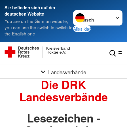
Sie befinden sich auf der
Sprache wechseln zu
deutschen Website
You are on the German website,
you can use the switch to switch to
Alles klar
the English one
Kreisverband
Höxter e.V.
Landesverbände
Die DRK
Landesverbände
Lesezeichen -